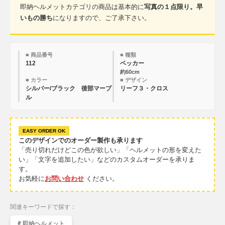
即納ヘルメットカテゴリの商品は基本的に
写真の１点限り。早
いもの勝ち
になりますので、ご了承下さい。
■ 商品番号
■ 種類
112
ベッカー
約60cm
■ カラー
■ デザイン
シルバー/ブラック 後部マーブ
リーフ３・クロス
ル
EASY ORDER OK
このデザインでのオーダー製作も承ります
「売り切れだけどこの色が欲しい」「ヘルメットの形を変えた
い」「文字を追加したい」などのカスタムオーダーを承りま
す。
お気軽に
お問い合わせ
ください。
関連キーワードで探す：
# 即納ヘルメット